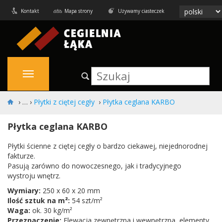
Kontakt
Mapa strony
Używamy ciasteczek
›
Płytki z ciętej cegły
›
Płytka ceglana KARBO
Płytka ceglana KARBO
Płytki ścienne z ciętej cegły o bardzo ciekawej, niejednorodnej
fakturze.
Pasują zarówno do nowoczesnego, jak i tradycyjnego
wystroju wnętrz.
Wymiary:
250 x 60 x 20 mm
Ilość sztuk na m²:
54 szt/m²
Waga:
ok. 30 kg/m²
Przeznaczenie:
Elewacja zewnętrzna i wewnętrzna, elementy