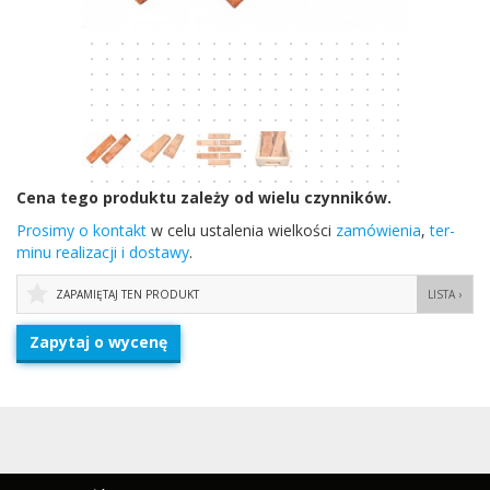
Cena tego pro­duktu zależy od wielu czynników.
Prosimy o kon­takt
w celu ustal­e­nia wielkości
zamówienia
,
ter­
minu real­iza­cji i dostawy
.
ZAPAMIĘTAJ TEN PRODUKT
LISTA ›
Zapytaj o wycenę